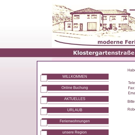
Habe
WILLKOMMEN
Tele
Online Buchung
Fax:
Emai
AKTUELLES
Bitt
Rob
URLAUB
Ferienwohnungen
unsere Region